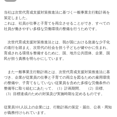
当社は次世代育成支援対策推進法に基づく一般事業主行動計画を
策定しました。
これは、社員が仕事と子育てを両立させることができ、すべての
社員が働きやすい多様な労働環境の整備を行うためです。
次世代育成支援対策推進法とは、我が国における急速な少子化
の進行を踏まえ、次世代の社会を担う子どもが健やかに生まれ、
育成される環境を整備するために、国、地方公共団体、企業、国
民が担う責務を明らかにしています。
また一般事業主行動計画とは、次世代育成支援対策推進法に基
づき、企業が従業員の仕事と子育ての両立を図るための雇用環境
の整備や、子育てをしていない従業員を含めた多様な労働条件の
整備等に取り組むにあたって、（1）計画期間、 （2）目標、
（3）目標達成のための対策及び実施時期を定めるものです。
従業員101人以上の企業には、行動計画の策定・届出、公表・周知
が義務付けられています。