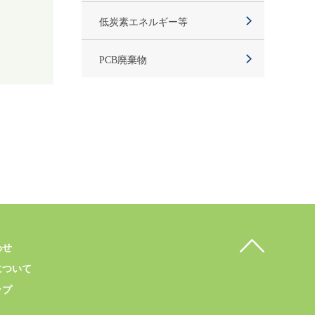
低炭素エネルギー等
PCB廃棄物
わせ
について
ップ