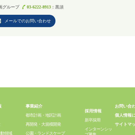
画グループ
03-6222-8913
：黒須
メールでのお問い合わせ
報
事業紹介
お問い合
採用情報
都市計画・地区計画
個人情報
新卒採用
念
再開発・大規模開発
サイトマ
インターンシッ
活動領域
公園・ランドスケープ
プ募集