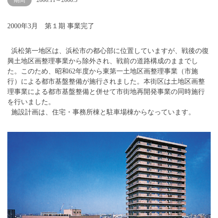
期間
2006.11～2000.3
2000年3月 第１期 事業完了
浜松第一地区は、浜松市の都心部に位置していますが、戦後の復
興土地区画整理事業から除外され、戦前の道路構成のままでし
た。このため、昭和62年度から東第一土地区画整理事業（市施
行）による都市基盤整備が施行されました。本街区は土地区画整
理事業による都市基盤整備と併せて市街地再開発事業の同時施行
を行いました。
施設計画は、住宅・事務所棟と駐車場棟からなっています。