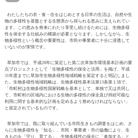
わたしたちの衣・食・住をはじめとする日常の生活は、自然や生
物の多様性を基盤とする生態系から得られる恵みに支えられてい
ます。この恵みを将来にわたり享受し続けるためには、生物多様
性を保全する仕組みの構築が必要となります。しかしながら、生
物多様性という概念や重要性は、市民や事業者に十分に浸透して
いないのが実情です。
草加市では、平成28年に策定した第二次草加市環境基本計画の重
点プロジェクトとして「生物多様性の保全と活用」を掲げ、平成
31年度までに草加市生物多様性地域戦略を策定すると明記しまし
た。生物多様性地域戦略は、生物多様性基本法第13条第１項で、
「市町村は生物多様性国家戦略を基本として、単独で又は共同し
て、市町村の区域内における生物の多様性の保全及び持続可能な
利用に関する基本的な計画を定めるよう努めなければならない」
と規定されているものです。
草加市では、既に取り組んでいる市民生きもの調査をはじめ、さ
らに生物多様性を「知る」、市民・事業者・市の協働により、生
きものを「守り、育てる」、生物多様性の保全に「参加する」と