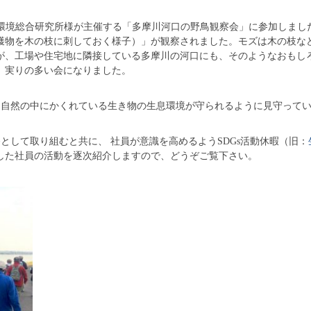
市環境総合研究所様が主催する「多摩川河口の野鳥観察会」に参加しまし
獲物を木の枝に刺しておく様子）」が観察されました。モズは木の枝な
が、工場や住宅地に隣接している多摩川の河口にも、そのようなおもし
、実りの多い会になりました。
自然の中にかくれている生き物の生息環境が守られるように見守ってい
して取り組むと共に、 社員が意識を高めるようSDGs活動休暇（旧：
した社員の活動を逐次紹介しますので、どうぞご覧下さい。