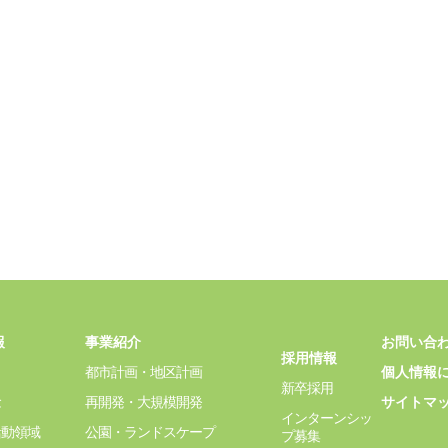
報
事業紹介
お問い合
採用情報
都市計画・地区計画
個人情報
新卒採用
念
再開発・大規模開発
サイトマ
インターンシッ
活動領域
公園・ランドスケープ
プ募集