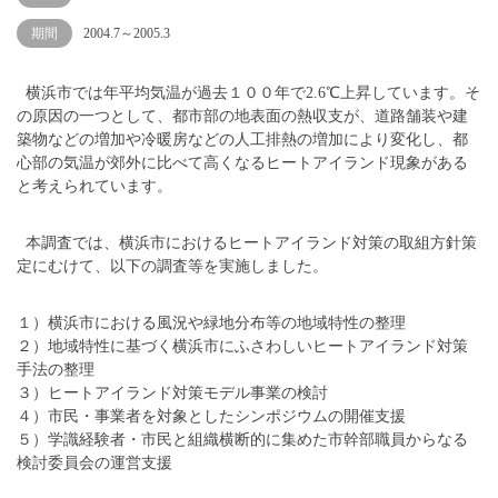
期間
2004.7～2005.3
横浜市では年平均気温が過去１００年で2.6℃上昇しています。そ
の原因の一つとして、都市部の地表面の熱収支が、道路舗装や建
築物などの増加や冷暖房などの人工排熱の増加により変化し、都
心部の気温が郊外に比べて高くなるヒートアイランド現象がある
と考えられています。
本調査では、横浜市におけるヒートアイランド対策の取組方針策
定にむけて、以下の調査等を実施しました。
１）横浜市における風況や緑地分布等の地域特性の整理
２）地域特性に基づく横浜市にふさわしいヒートアイランド対策
手法の整理
３）ヒートアイランド対策モデル事業の検討
４）市民・事業者を対象としたシンポジウムの開催支援
５）学識経験者・市民と組織横断的に集めた市幹部職員からなる
検討委員会の運営支援