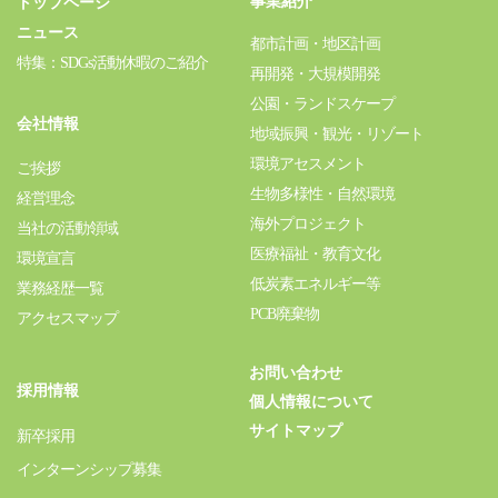
事業紹介
トップページ
ニュース
都市計画・地区計画
特集：SDGs活動休暇のご紹介
再開発・大規模開発
公園・ランドスケープ
会社情報
地域振興・観光・リゾート
環境アセスメント
ご挨拶
生物多様性・自然環境
経営理念
海外プロジェクト
当社の活動領域
医療福祉・教育文化
環境宣言
低炭素エネルギー等
業務経歴一覧
PCB廃棄物
アクセスマップ
お問い合わせ
採用情報
個人情報について
サイトマップ
新卒採用
インターンシップ募集