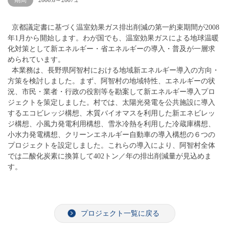
期間
2006.8～2007.2
京都議定書に基づく温室効果ガス排出削減の第一約束期間が2008
年1月から開始します。わが国でも、温室効果ガスによる地球温暖
化対策として新エネルギー・省エネルギーの導入・普及が一層求
められています。
本業務は、長野県阿智村における地域新エネルギー導入の方向・
方策を検討しました。まず、阿智村の地域特性、エネルギーの状
況、市民・業者・行政の役割等を勘案して新エネルギー導入プロ
ジェクトを策定しました。村では、太陽光発電を公共施設に導入
するエコビレッジ構想、木質バイオマスを利用した新エネビレッ
ジ構想、小風力発電利用構想、雪氷冷熱を利用した冷蔵庫構想、
小水力発電構想、クリーンエネルギー自動車の導入構想の６つの
プロジェクトを設定しました。これらの導入により、阿智村全体
では二酸化炭素に換算して402トン／年の排出削減量が見込めま
す。
プロジェクト一覧に戻る