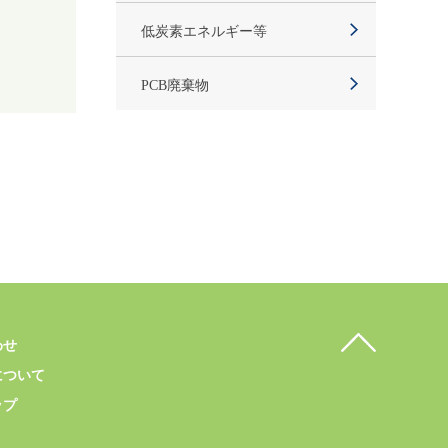
低炭素エネルギー等
PCB廃棄物
わせ
について
ップ