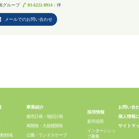
画グループ
03-6222-8914
：伴
メールでのお問い合わせ
報
事業紹介
お問い合
採用情報
都市計画・地区計画
個人情報
新卒採用
念
再開発・大規模開発
サイトマ
インターンシッ
活動領域
公園・ランドスケープ
プ募集