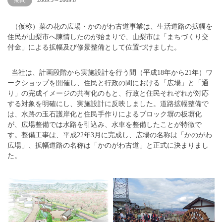
期間
2009.5～2009.8
（仮称）菜の花の広場・かのがわ古道事業は、生活道路の拡幅を
住民が山梨市へ陳情したのが始まりで、山梨市は「まちづくり交
付金」による拡幅及び修景整備として位置づけました。
当社は、計画段階から実施設計を行う間（平成18年から21年）ワ
ークショップを開催し、住民と行政の間における「広場」と「通
り」の完成イメージの共有化のもと、行政と住民それぞれが対応
する対象を明確にし、実施設計に反映しました。道路拡幅整備で
は、水路の玉石護岸化と住民手作りによるブロック塀の板塀化
が、広場整備では水路を引込み、水車を整備したことが特徴で
す。整備工事は、平成22年3月に完成し、広場の名称は「かのがわ
広場」、拡幅道路の名称は「かのがわ古道」と正式に決まりまし
た。