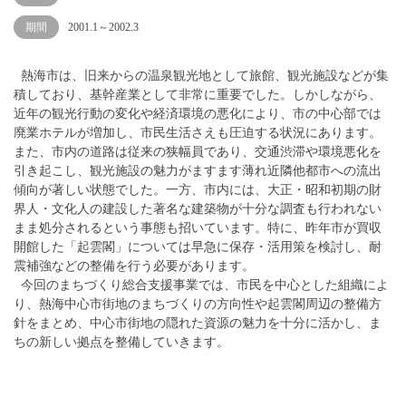
期間
2001.1～2002.3
熱海市は、旧来からの温泉観光地として旅館、観光施設などが集
積しており、基幹産業として非常に重要でした。しかしながら、
近年の観光行動の変化や経済環境の悪化により、市の中心部では
廃業ホテルが増加し、市民生活さえも圧迫する状況にあります。
また、市内の道路は従来の狭幅員であり、交通渋滞や環境悪化を
引き起こし、観光施設の魅力がますます薄れ近隣他都市への流出
傾向が著しい状態でした。一方、市内には、大正・昭和初期の財
界人・文化人の建設した著名な建築物が十分な調査も行われない
まま処分されるという事態も招いています。特に、昨年市が買収
開館した「起雲閣」については早急に保存・活用策を検討し、耐
震補強などの整備を行う必要があります。
今回のまちづくり総合支援事業では、市民を中心とした組織によ
り、熱海中心市街地のまちづくりの方向性や起雲閣周辺の整備方
針をまとめ、中心市街地の隠れた資源の魅力を十分に活かし、ま
ちの新しい拠点を整備していきます。