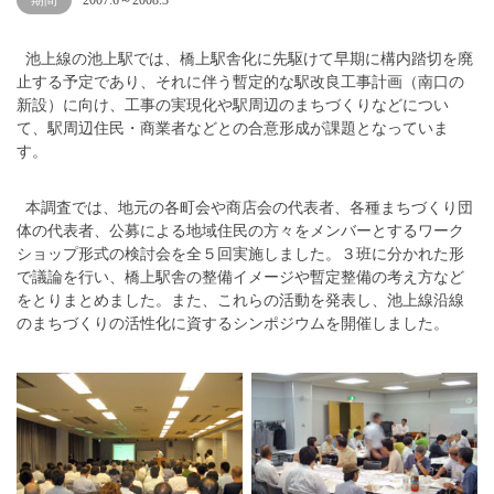
期間
2007.6～2008.3
池上線の池上駅では、橋上駅舎化に先駆けて早期に構内踏切を廃
止する予定であり、それに伴う暫定的な駅改良工事計画（南口の
新設）に向け、工事の実現化や駅周辺のまちづくりなどについ
て、駅周辺住民・商業者などとの合意形成が課題となっていま
す。
本調査では、地元の各町会や商店会の代表者、各種まちづくり団
体の代表者、公募による地域住民の方々をメンバーとするワーク
ショップ形式の検討会を全５回実施しました。３班に分かれた形
で議論を行い、橋上駅舎の整備イメージや暫定整備の考え方など
をとりまとめました。また、これらの活動を発表し、池上線沿線
のまちづくりの活性化に資するシンポジウムを開催しました。