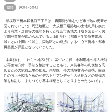
期間
2008.6～2009.3
相模原市橋本駅北口三丁目は、再開発が進むなど市街地の更新が
図られている北口周辺地区と、大規模工場跡地の土地利用転換に
より商業・居住等の機能を持った複合市街地の形成を図るべく民
間開発事業が進められている大山町地区（都市再生緊急整備地
域）との中間に位置し、両地区との連携による中心市街地・都市
再整備が課題となっていました。
本業務は、これらの地区特性に基づいて低・未利用地の導入機能
と再整備方針・手法を検討するとともに、来訪客等の利便性を高
めるための駅前広場の拡充、両地区一帯の地域交流や連携、回遊
性の向上を図るためのペデストリアンデッキの延長などの整備方
策を検討し、まちづくり基本構想としてとりまとめたものです。