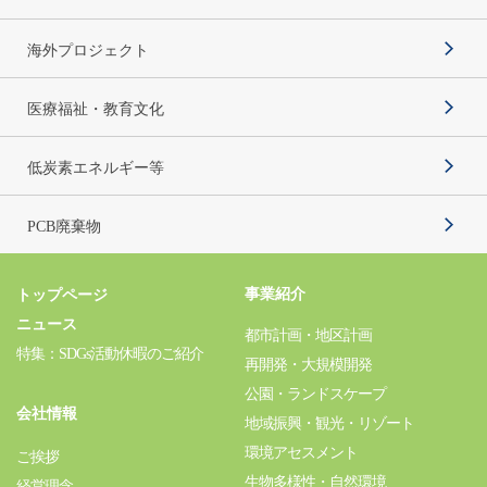
海外プロジェクト
医療福祉・教育文化
低炭素エネルギー等
PCB廃棄物
事業紹介
トップページ
ニュース
都市計画・地区計画
特集：SDGs活動休暇のご紹介
再開発・大規模開発
公園・ランドスケープ
会社情報
地域振興・観光・リゾート
環境アセスメント
ご挨拶
生物多様性・自然環境
経営理念