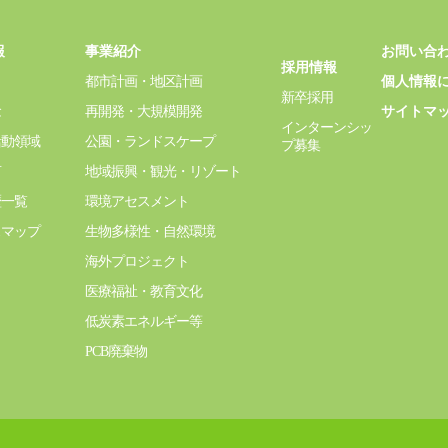
報
事業紹介
お問い合
採用情報
都市計画・地区計画
個人情報
新卒採用
念
再開発・大規模開発
サイトマ
インターンシッ
活動領域
公園・ランドスケープ
プ募集
言
地域振興・観光・リゾート
歴一覧
環境アセスメント
スマップ
生物多様性・自然環境
海外プロジェクト
医療福祉・教育文化
低炭素エネルギー等
PCB廃棄物