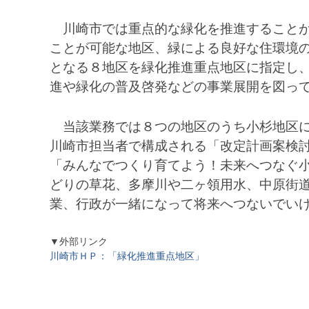
川崎市では重点的な緑化を推進することが
ことが可能な地区、緑による良好な住環境
となる８地区を緑化推進重点地区に指定し
進や緑化の普及啓発などの事業展開を図っ
当該業務では８つの地区のうち小杉地区に
川崎市担当者で構成される「改定計画案検
「みんなでつくり育てよう！未来へつなぐ
どりの草花、多摩川や二ヶ領用水、中原街
業、行政が一緒になって将来へつないでい
▼外部リンク
川崎市ＨＰ：「緑化推進重点地区」